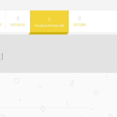
R
KATALOG
İLETIŞIM
İNSAN KAYNAKLARI