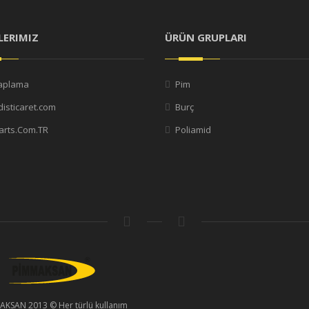
LERIMIZ
ÜRÜN GRUPLARI
aplama
Pim
isticaret.com
Burç
rts.Com.TR
Poliamid
AKSAN 2013 © Her türlü kullanım