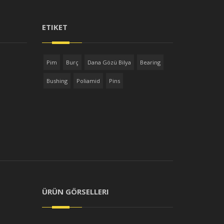
ETIKET
Pim
Burç
Dana Gözü Bilya
Bearing
Bushing
Poliamid
Pins
ÜRÜN GÖRSELLERI