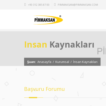
+90 312 385 87 00
PIMMAKSAN@PIMMAKSAN.COM
Insan
Kaynakları
Şuan:
Anasayfa
/
Kurumsal
/
İnsan Kaynakları
Başvuru Forumu