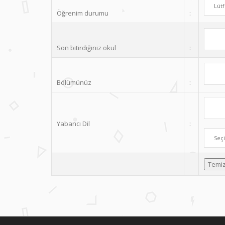
Öğrenim durumu
:
Son bitirdiğiniz okul
:
Bölümünüz
:
Yabancı Dil
: