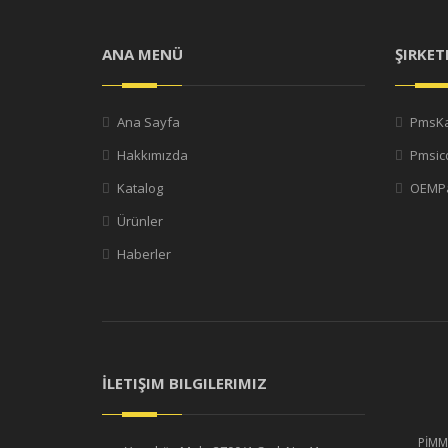
ANA MENÜ
ŞIRKET
Ana Sayfa
PmsK
Hakkımızda
Pmsicd
Katalog
OEMPa
Ürünler
Haberler
İLETIŞIM BILGILERIMIZ
PİMM